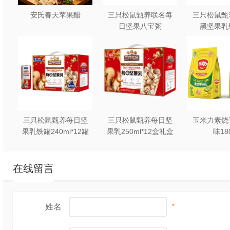
愈加饱满圆润，耐高
安氏春天苹果醋
三只松鼠甄养联名每
三只松鼠甄
味散失和衰减。
日坚果八宝粥
黑坚果乳
330g*12罐礼盒装
240ml*2
公司致力于肉制品加
取”的经营理念，坚持
技术服务。选择我们
司全体员工热忱欢迎
三只松鼠甄养每日坚
三只松鼠甄养每日坚
玉米力素烧
果乳铁罐240ml*12罐
果乳250ml*12盒礼盒
味18
礼盒装
装
在线留言
姓名
*