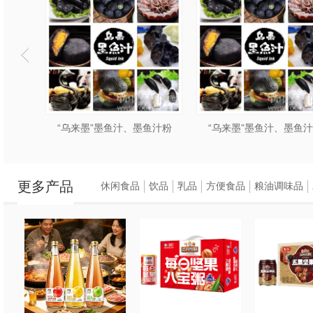
保水产品配套，
以满足不同渠道客户
2.”护色先锋”专注
还原的新型护色抗氧
感；
鱼汁粉
“乌来墨”墨鱼汁、墨鱼汁粉
“乌来墨”墨鱼汁、墨鱼
3.复配乳化剂：本
更多产品
肉、鱼肉等产品的粘
休闲食品
饮品
乳品
方便食品
粮油调味品
4.“乌来墨”墨鱼汁产
墨鱼汁原有色泽和鲜
5.”吉滋芬“一种新