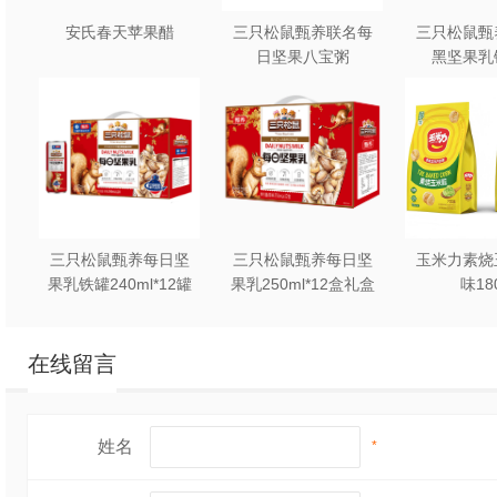
安氏春天苹果醋
三只松鼠甄养联名每
三只松鼠甄
日坚果八宝粥
黑坚果乳
330g*12罐礼盒装
240ml*2
三只松鼠甄养每日坚
三只松鼠甄养每日坚
玉米力素烧
果乳铁罐240ml*12罐
果乳250ml*12盒礼盒
味18
礼盒装
装
在线留言
姓名
*