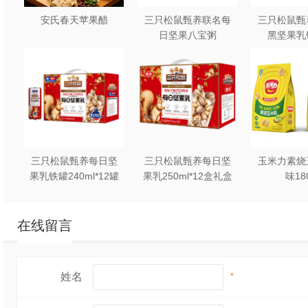
锁鲜工艺：采用NFC无
安氏春天苹果醋
三只松鼠甄养联名每
三只松鼠甄
配料表干净，喝着更放
日坚果八宝粥
黑坚果乳
330g*12罐礼盒装
240ml*2
适销渠道：全渠道。
100%苹果汁
产品规格：500ml*15瓶
产品特点：黄金产地直
三只松鼠甄养每日坚
三只松鼠甄养每日坚
玉米力素烧
果乳铁罐240ml*12罐
果乳250ml*12盒礼盒
味18
源，阳光充足，汁水丰
礼盒装
装
在线留言
锁鲜工艺：采用NFC无
配料表干净，喝着更放
姓名
*
适销渠道：全渠道。