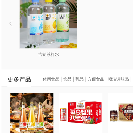
产品特点：黄金产地直
浓郁。
电解质补给神器：富含
锁鲜工艺：采用NFC无
配料表干净，喝着更放
吉豹苏打水
适销渠道：全渠道
更多产品
100%砂糖桔
休闲食品
饮品
乳品
方便食品
粮油调味品
产品规格：500ml*15瓶
产品特点：黄金产地直
源，果肉脆嫩，汁水丰