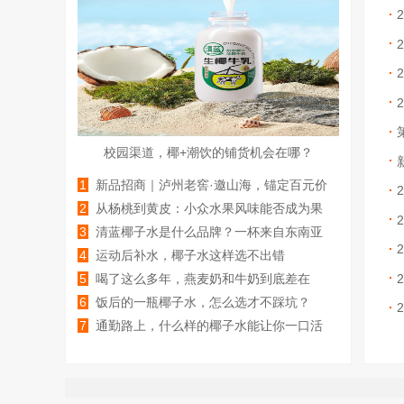
校园渠道，椰+潮饮的铺货机会在哪？
1
新品招商｜泸州老窖·邀山海，锚定百元价
格带，让经销商
2
从杨桃到黄皮：小众水果风味能否成为果
汁赛道的新增长极？
3
清蓝椰子水是什么品牌？一杯来自东南亚
的天然电解质
4
运动后补水，椰子水这样选不出错
5
喝了这么多年，燕麦奶和牛奶到底差在
哪？
6
饭后的一瓶椰子水，怎么选才不踩坑？
7
通勤路上，什么样的椰子水能让你一口活
过来？