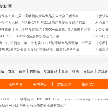
会新闻
磅发布！第九届中国动物健康与食品安全大会日程发布
【参观
会亮点大揭秘，2024HOTELEX深圳酒店及餐饮展即将启幕
核心看
费领票倒计时，环球食饮集结！3000+家展商、9场高燃专业赛
BIO 
18+场行业高峰论坛...2024FHC即将盛大启幕！
24 HOTELEX深圳酒店及餐饮盛会再升级
发布，
2024
“食”力，谱新篇！第二十七届FHC上海环球食品展暨第二十五届
【必看】
HC中国国际烹饪艺术比赛发布会成功召开！
OTELEX酒店及餐饮大展6月登陆成都，最新信息抢先看
拼供应链
味品
农业
茶饮
肉制品
冷冻食品
白酒
啤酒
葡萄酒
进口酒
法律声明
帮助中心
意见投诉
投稿需知
89105605 联系传真：0311-89105678 E-mail：foodszs@foodszs.co
品招商网 河北华糖云商营销传播股份有限公司