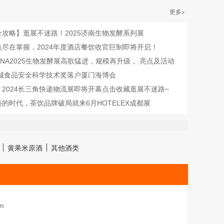
更多>
全攻略】逛展不迷路！2025济南生物发酵系列展
点尽在掌握，2024年度酒店餐饮收官巨制即将开启！
CHINA2025生物发酵展高歌猛进，规模再升级， 亮点及活动
精彩就在此刻！
长城食品安全科学技术奖落户厦门海博会
2024长三角快递物流展即将开幕点击收藏逛展不迷路~
的时代，茶饮品牌破局就来6月HOTELEX成都展
黄果米原酒
其他酒类
m