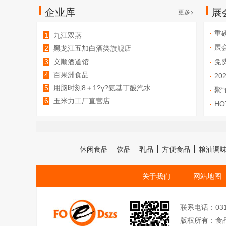
企业库
展
更多>
重
1
九江双蒸
展
2
黑龙江五加白酒类旗舰店
3
义顺酒道馆
免
4
百果洲食品
事、
20
5
用脑时刻8＋1?γ?氨基丁酸汽水
聚
6
玉米力工厂直营店
F
H
休闲食品
饮品
乳品
方便食品
粮油调
关于我们
网站地图
联系电话：0311-
版权所有：食