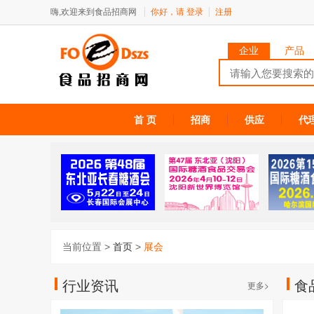
嗨,欢迎来到食品招商网
你好，请
登录
注册
企业
产品
首 页
招商
供应
代
当前位置 >
首页
>
展会
行业资讯
食
更多>