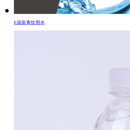
E袋富青饮用水