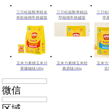
三只松鼠甄养联名
三只松鼠甄养精品
三只松
有机核桃乳铁罐装
型核桃乳铁罐装
坚
240ml*12罐礼盒
240ml*12罐
240m
玉米力素烧玉米川
玉米力素烧玉米经
玉米力
香爆椒味180g
典原味180g
盐
微信
区域