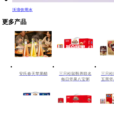
沃浪饮用水
更多产品
安氏春天苹果醋
三只松鼠甄养联名
三只松
每日坚果八宝粥
五黑坚
330g*12罐礼盒装
240m