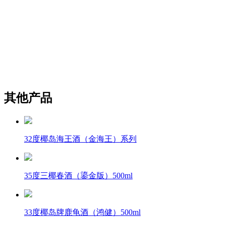
其他产品
32度椰岛海王酒（金海王）系列
35度三椰春酒（鎏金版）500ml
33度椰岛牌鹿龟酒（鸿健）500ml