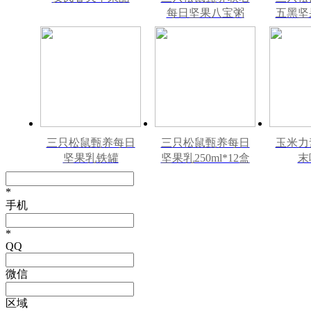
每日坚果八宝粥
五黑坚
330g*12罐礼盒装
240m
三只松鼠甄养每日
三只松鼠甄养每日
玉米力
坚果乳铁罐
坚果乳250ml*12盒
末
240ml*12罐礼盒装
礼盒装
*
手机
*
QQ
微信
区域