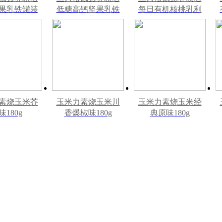
果乳铁罐装
低糖高钙坚果乳铁
每日有机核桃乳利
l*20罐彩箱装
罐240ml*12罐礼盒
乐砖250ml*12盒木
装
盒装
素烧玉米芥
玉米力素烧玉米川
玉米力素烧玉米经
味180g
香爆椒味180g
典原味180g