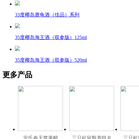
33度椰岛鹿龟酒（佳品）系列
35度椰岛海王酒（双参版）125ml
35度椰岛海王酒（双参版）520ml
更多产品
安氏春天苹果醋
三只松鼠甄养联名
三只松