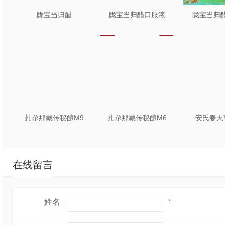
陇宝当归醋
陇宝当归醋口服液
陇宝当归醋
扎尕那藏传秘酿M9
扎尕那藏传秘酿M6
安氏春天
在线留言
姓名
*