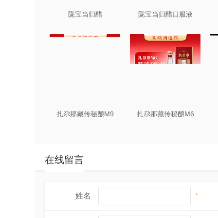
陇宝当归醋
陇宝当归醋口服液
扎尕那藏传秘酿M9
扎尕那藏传秘酿M6
在线留言
姓名
*