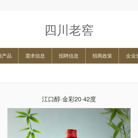
四川老窖
商产品
需求信息
招聘信息
招商政策
企业
江口醇·金彩20·42度