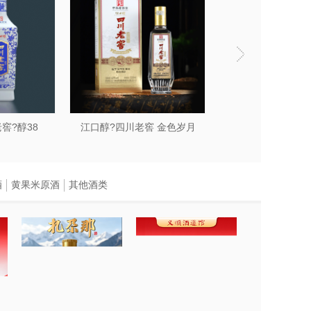
窖?醇38
江口醇?四川老窖 金色岁月
酒
黄果米原酒
其他酒类