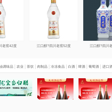
川老窖42度
江口醇?四川老窖52度
江口醇?四川老
油调味品
农业
茶饮
肉制品
冷冻食品
白酒
啤酒
葡萄酒
进口