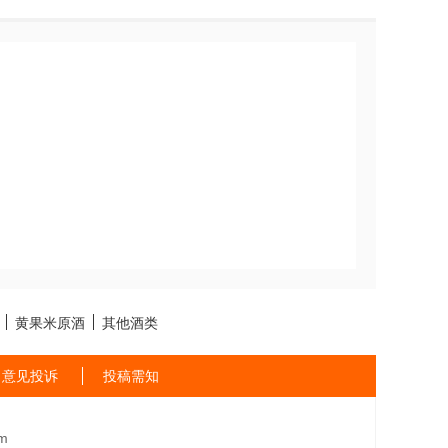
黄果米原酒
其他酒类
意见投诉
投稿需知
m