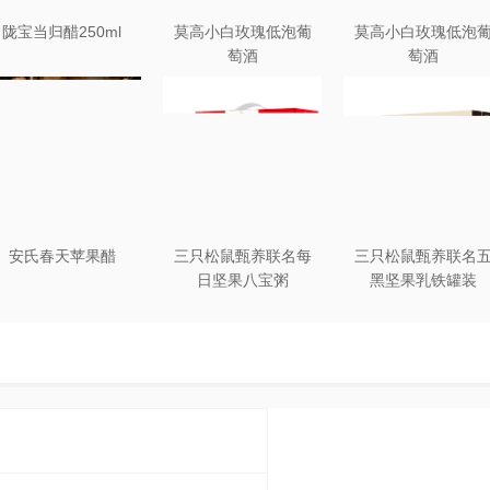
陇宝当归醋250ml
莫高小白玫瑰低泡葡
莫高小白玫瑰低泡
萄酒
萄酒
安氏春天苹果醋
三只松鼠甄养联名每
三只松鼠甄养联名
日坚果八宝粥
黑坚果乳铁罐装
330g*12罐礼盒装
240ml*20罐彩箱装