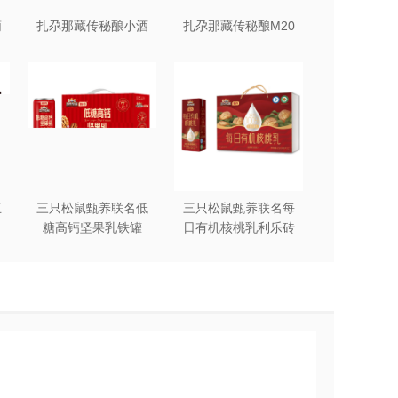
葡
扎尕那藏传秘酿小酒
扎尕那藏传秘酿M20
五
三只松鼠甄养联名低
三只松鼠甄养联名每
糖高钙坚果乳铁罐
日有机核桃乳利乐砖
240ml*12罐礼盒装
250ml*12盒木盒装