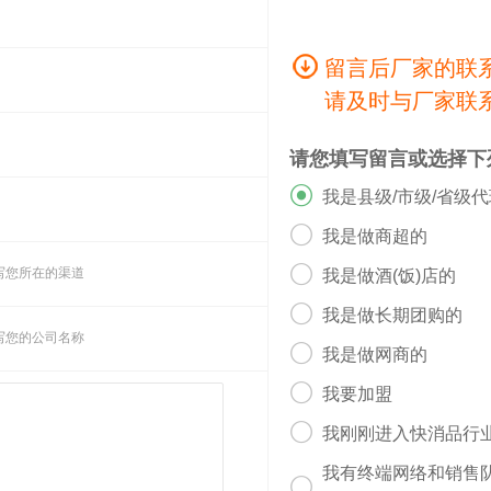
留言后厂家的联
请及时与厂家联
请您填写留言或选择下

我是县级/市级/省级

我是做商超的

写您所在的渠道
我是做酒(饭)店的

我是做长期团购的
写您的公司名称

我是做网商的

我要加盟

我刚刚进入快消品行
我有终端网络和销售
