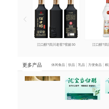
金彩20·52度
江口醇?四川老窖?窖龄30
江口醇?四
更多产品
休闲食品
饮品
乳品
方便食品
粮