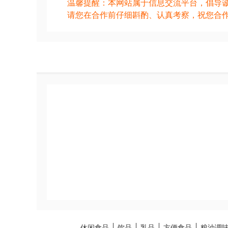
温馨提醒：本网站属于信息交流平台，倡导
请您在合作前仔细斟酌、认真考察，祝您合
休闲食品
饮品
乳品
方便食品
粮油调