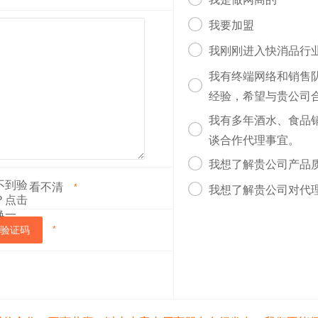


我要加盟

我刚刚进入快消品行
我有终端网络和销售

经验，希望与贵公司
我有多年酒水、食品

谈合作代理事宜。

我想了解贵公司产品
看不清

*
我想了解贵公司对代
验证码
*