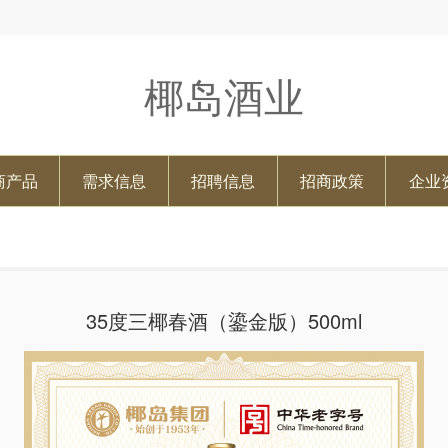
椰岛酒业
商产品
需求信息
招聘信息
招商政策
企业
35度三椰春酒（鎏金版）500ml