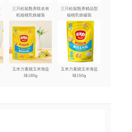
每
三只松鼠甄养联名有
三只松鼠甄养精品型
砖
机核桃乳铁罐装
核桃乳铁罐装
240ml*12罐礼盒
240ml*12罐
典
玉米力素烧玉米海盐
玉米力素烧玉米海盐
味180g
味150g