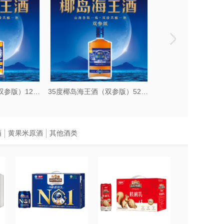
35度椰岛海王酒（双参版）125ml
35度椰岛海王酒（双参版）520ml
酒
黄果米原酒
其他酒类