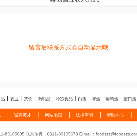
留言后联系方式会自动显示哦
味品
农业
茶饮
肉制品
冷冻食品
白酒
啤酒
葡萄酒
进口酒
人
诚聘英才
网站地图
法律声明
帮助中心
89105605 联系传真：0311-89105678 E-mail：foodszs@foodszs.co