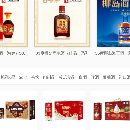
33度椰岛牌鹿龟酒（鸿健）500ml
33度椰岛鹿龟酒（佳品）系列
油调味品
农业
茶饮
肉制品
冷冻食品
白酒
啤酒
葡萄酒
进口