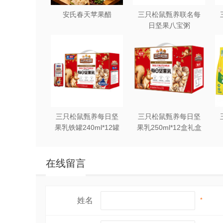
安氏春天苹果醋
三只松鼠甄养联名每
日坚果八宝粥
330g*12罐礼盒装
三只松鼠甄养每日坚
三只松鼠甄养每日坚
果乳铁罐240ml*12罐
果乳250ml*12盒礼盒
礼盒装
装
在线留言
姓名
*