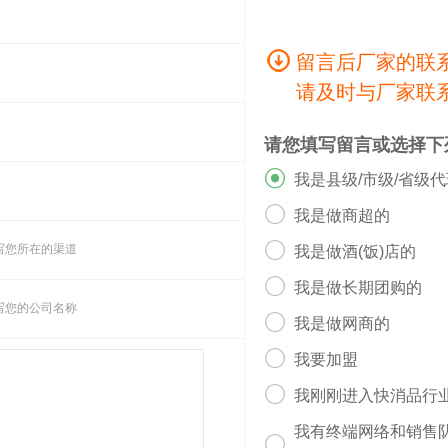
留言后厂家的联
请及时与厂家联
请您填写留言或选择下

我是县级/市级/省级

我是做商超的

写您所在的渠道
我是做酒(饭)店的

我是做长期团购的
写您的公司名称

我是做网商的

我要加盟

我刚刚进入快消品行
我有终端网络和销售
