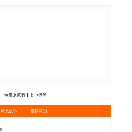
黄果米原酒
其他酒类
意见投诉
投稿需知
m