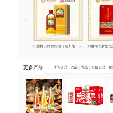
王酒（金海王）系列
33度椰岛牌鹿龟酒（经典版）500ml
更多产品
休闲食品
饮品
乳品
方便食品
粮