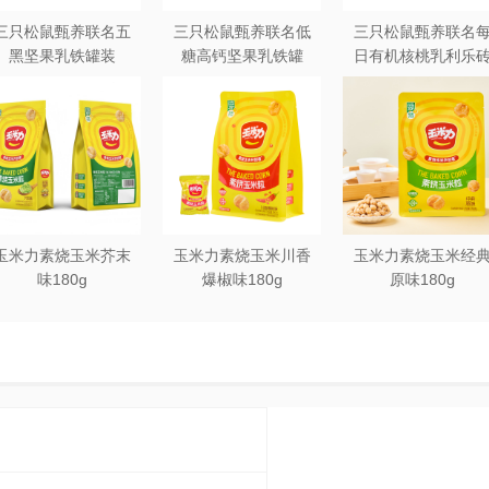
三只松鼠甄养联名五
三只松鼠甄养联名低
三只松鼠甄养联名
黑坚果乳铁罐装
糖高钙坚果乳铁罐
日有机核桃乳利乐
240ml*20罐彩箱装
240ml*12罐礼盒装
250ml*12盒木盒装
玉米力素烧玉米芥末
玉米力素烧玉米川香
玉米力素烧玉米经
味180g
爆椒味180g
原味180g