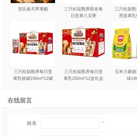
安氏春天苹果醋
三只松鼠甄养联名每
三只松鼠甄
日坚果八宝粥
黑坚果乳
330g*12罐礼盒装
240ml*2
三只松鼠甄养每日坚
三只松鼠甄养每日坚
玉米力素烧
果乳铁罐240ml*12罐
果乳250ml*12盒礼盒
味18
礼盒装
装
在线留言
姓名
*