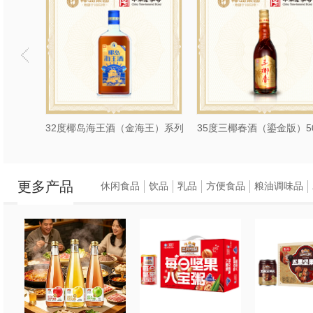
酒（金海王）系列
35度三椰春酒（鎏金版）500ml
更多产品
休闲食品
饮品
乳品
方便食品
粮油调味品