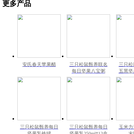
更多产品
安氏春天苹果醋
三只松鼠甄养联名
三只松
每日坚果八宝粥
五黑坚
330g*12罐礼盒装
240m
三只松鼠甄养每日
三只松鼠甄养每日
玉米力
坚果乳铁罐
坚果乳250ml*12盒
末