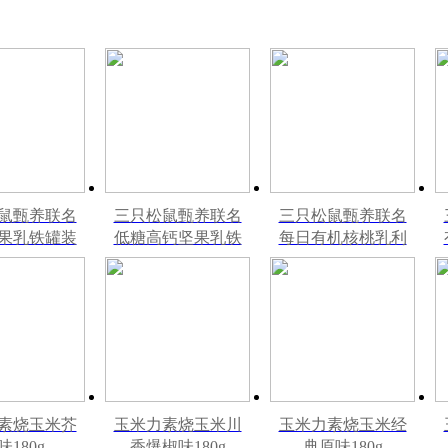
鼠甄养联名
三只松鼠甄养联名
三只松鼠甄养联名
果乳铁罐装
低糖高钙坚果乳铁
每日有机核桃乳利
l*20罐彩箱装
罐240ml*12罐礼盒
乐砖250ml*12盒木
装
盒装
素烧玉米芥
玉米力素烧玉米川
玉米力素烧玉米经
味180g
香爆椒味180g
典原味180g