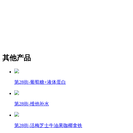
其他产品
第28街-葡萄糖+液体蛋白
第28街-维他补水
第28街-活梅芝士牛油果咖椰拿铁