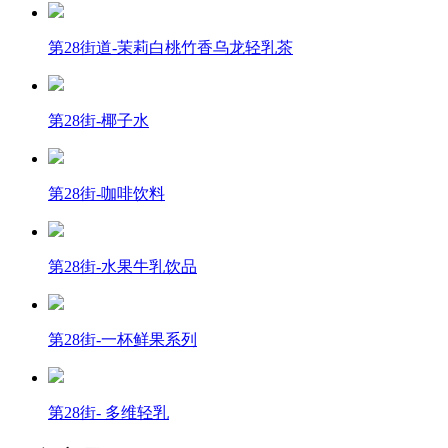
第28街道-茉莉白桃竹香乌龙轻乳茶
第28街-椰子水
第28街-咖啡饮料
第28街-水果牛乳饮品
第28街-一杯鲜果系列
第28街- 多维轻乳