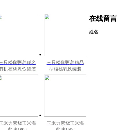
在线留言
姓名
三只松鼠甄养联名
三只松鼠甄养精品
有机核桃乳铁罐装
型核桃乳铁罐装
240ml*12罐礼盒
240ml*12罐
玉米力素烧玉米海
玉米力素烧玉米海
盐味180g
盐味150g