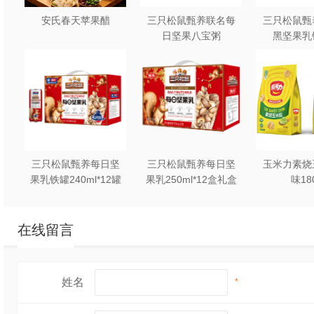
安氏春天苹果醋
三只松鼠甄养联名每
三只松鼠甄
日坚果八宝粥
黑坚果乳
330g*12罐礼盒装
240ml*2
三只松鼠甄养每日坚
三只松鼠甄养每日坚
玉米力素烧
果乳铁罐240ml*12罐
果乳250ml*12盒礼盒
味18
礼盒装
装
在线留言
姓名
*