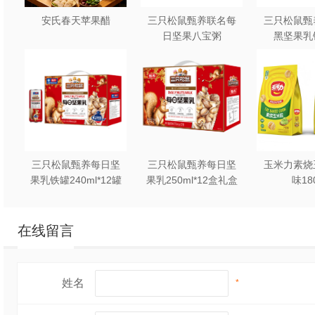
安氏春天苹果醋
三只松鼠甄养联名每
三只松鼠甄
日坚果八宝粥
黑坚果乳
330g*12罐礼盒装
240ml*2
三只松鼠甄养每日坚
三只松鼠甄养每日坚
玉米力素烧
果乳铁罐240ml*12罐
果乳250ml*12盒礼盒
味18
礼盒装
装
在线留言
姓名
*