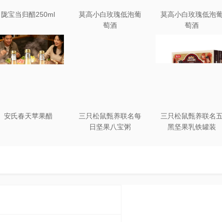
陇宝当归醋250ml
莫高小白玫瑰低泡葡
莫高小白玫瑰低泡
萄酒
萄酒
安氏春天苹果醋
三只松鼠甄养联名每
三只松鼠甄养联名
日坚果八宝粥
黑坚果乳铁罐装
330g*12罐礼盒装
240ml*20罐彩箱装