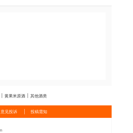
黄果米原酒
其他酒类
意见投诉
投稿需知
m