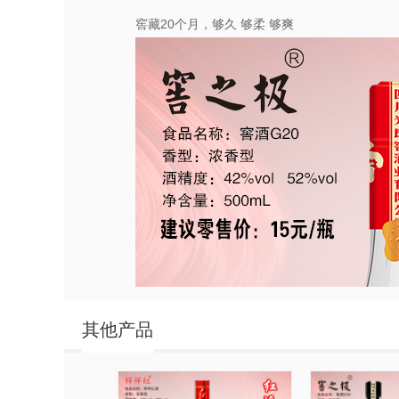
窖藏20个月，够久 够柔 够爽
其他产品