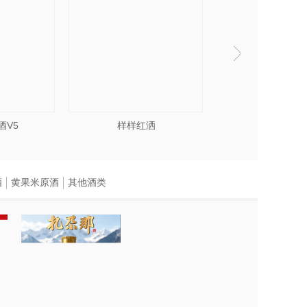
酒V5
样样红洒
大唐光良窖
酒
黄果米原酒
其他酒类