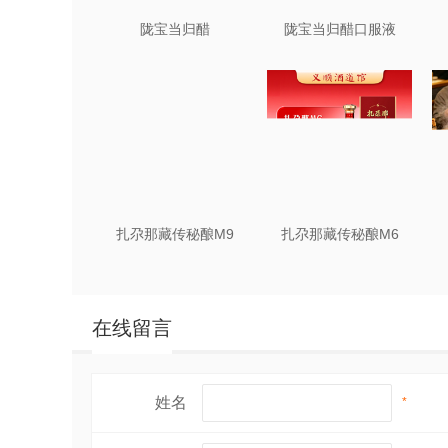
陇宝当归醋
陇宝当归醋口服液
扎尕那藏传秘酿M9
扎尕那藏传秘酿M6
在线留言
姓名
*