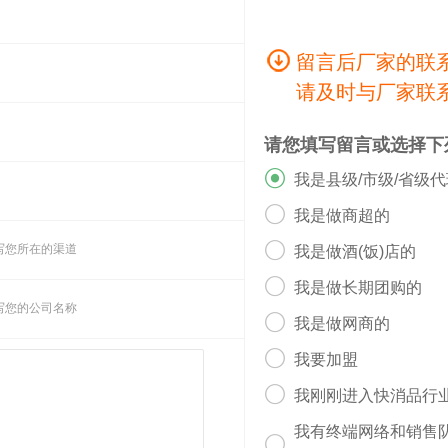
留言后厂家的联
请及时与厂家联
请您填写留言或选择下

我是县级/市级/省级

我是做商超的

写您所在的渠道
我是做酒(饭)店的

我是做长期团购的
写您的公司名称

我是做网商的

我要加盟

我刚刚进入快消品行
我有终端网络和销售
