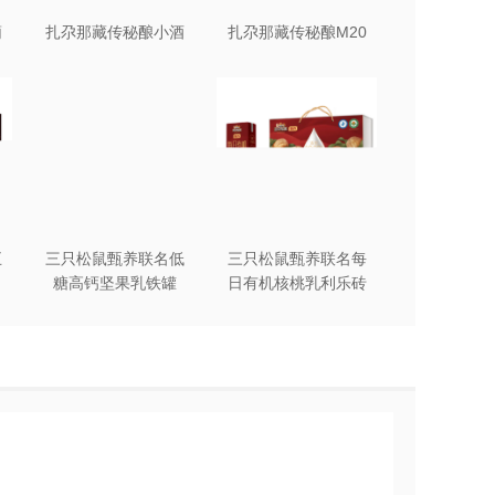
葡
扎尕那藏传秘酿小酒
扎尕那藏传秘酿M20
五
三只松鼠甄养联名低
三只松鼠甄养联名每
糖高钙坚果乳铁罐
日有机核桃乳利乐砖
240ml*12罐礼盒装
250ml*12盒木盒装