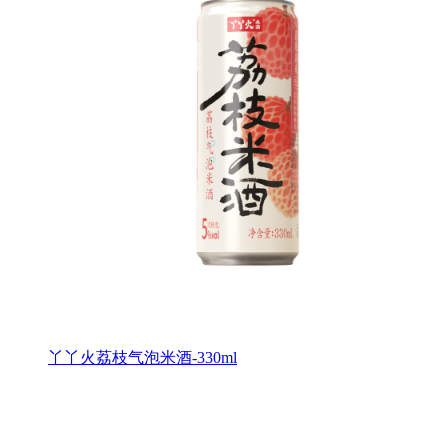
丫丫火荔枝气泡米酒-330ml