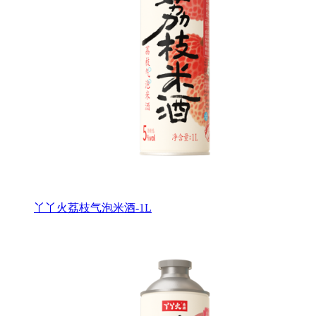
丫丫火荔枝气泡米酒-1L