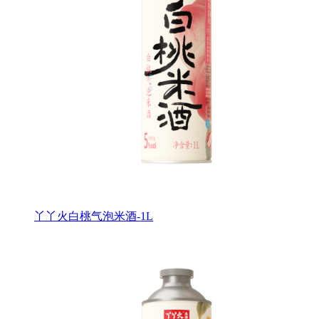
丫丫火白桃气泡米酒-1L