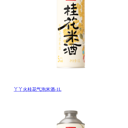
丫丫火桂花气泡米酒-1L