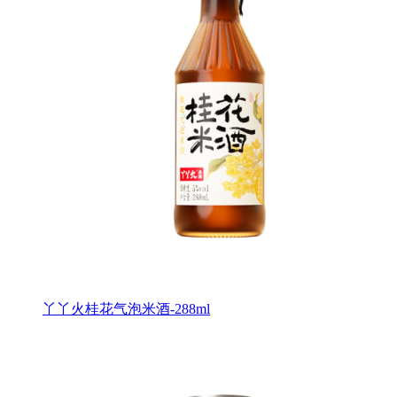
丫丫火桂花气泡米酒-288ml