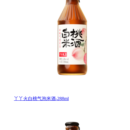
丫丫火白桃气泡米酒-288ml