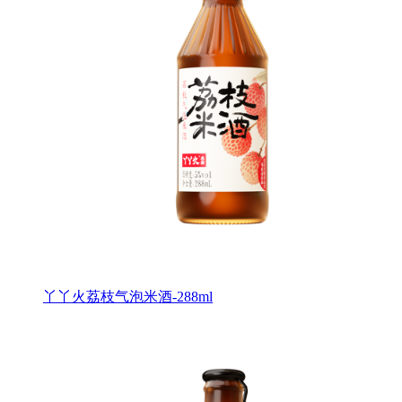
丫丫火荔枝气泡米酒-288ml