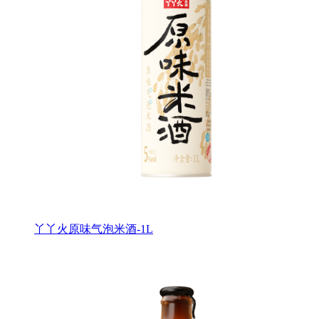
丫丫火原味气泡米酒-1L