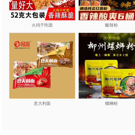
火鸡干吃面
酸辣粉
意大利面
螺蛳粉