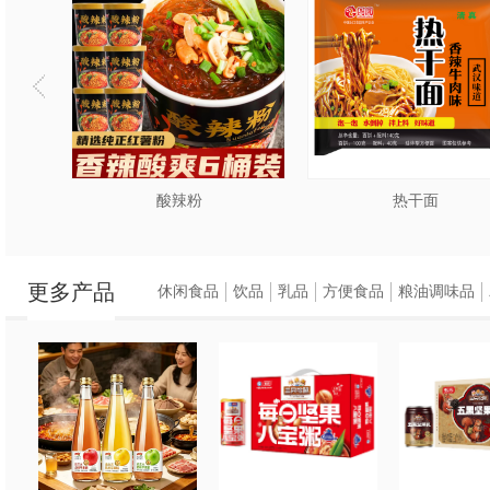
低于7分钟。
酸辣粉
热干面
更多产品
休闲食品
饮品
乳品
方便食品
粮油调味品