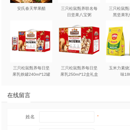
安氏春天苹果醋
三只松鼠甄养联名每
三只松鼠甄
日坚果八宝粥
黑坚果乳
330g*12罐礼盒装
240ml*2
三只松鼠甄养每日坚
三只松鼠甄养每日坚
玉米力素烧
果乳铁罐240ml*12罐
果乳250ml*12盒礼盒
味18
礼盒装
装
在线留言
姓名
*