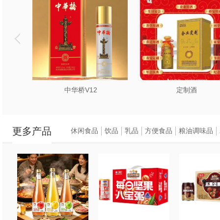
中华桥V12
定制酒
更多产品
休闲食品
饮品
乳品
方便食品
粮油调味品