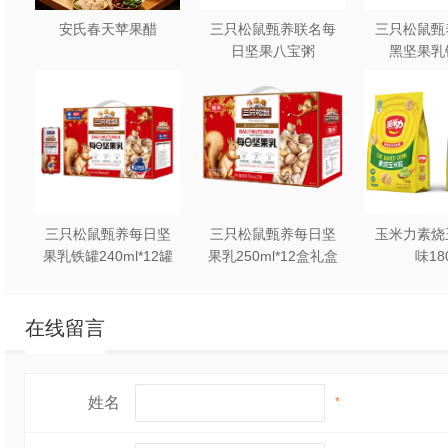
安氏春天苹果醋
三只松鼠甄养联名每
三只松鼠甄
日坚果八宝粥
黑坚果乳
330g*12罐礼盒装
240ml*2
三只松鼠甄养每日坚
三只松鼠甄养每日坚
玉米力素烧
果乳铁罐240ml*12罐
果乳250ml*12盒礼盒
味18
礼盒装
装
在线留言
姓名
*