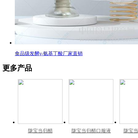
食品级发酵γ-氨基丁酸厂家直销
更多产品
陇宝当归醋
陇宝当归醋口服液
陇宝当