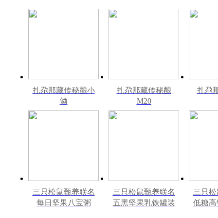
扎尕那藏传秘酿小
扎尕那藏传秘酿
扎尕
酒
M20
三只松鼠甄养联名
三只松鼠甄养联名
三只松
每日坚果八宝粥
五黑坚果乳铁罐装
低糖高
330g*12罐礼盒装
240ml*20罐彩箱装
罐240