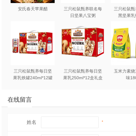
安氏春天苹果醋
三只松鼠甄养联名每
三只松鼠甄
日坚果八宝粥
黑坚果乳
330g*12罐礼盒装
240ml*2
三只松鼠甄养每日坚
三只松鼠甄养每日坚
玉米力素烧
果乳铁罐240ml*12罐
果乳250ml*12盒礼盒
味18
礼盒装
装
在线留言
姓名
*