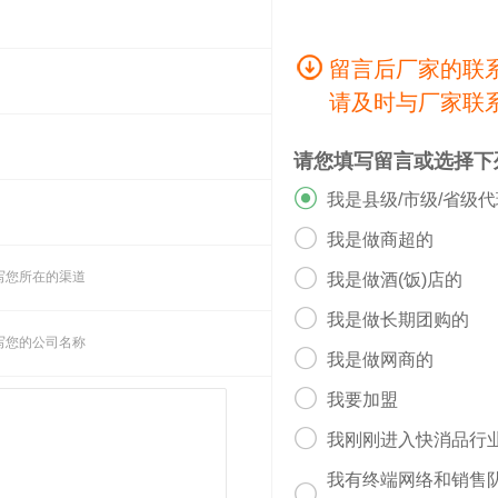
留言后厂家的联
请及时与厂家联
请您填写留言或选择下

我是县级/市级/省级

我是做商超的

写您所在的渠道
我是做酒(饭)店的

我是做长期团购的
写您的公司名称

我是做网商的

我要加盟

我刚刚进入快消品行
我有终端网络和销售
