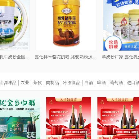
高原牦牛奶,特色牦牛奶粉全国招商加盟
嘉仕祥禾骆驼奶粉,骆驼奶粉源头厂家招商
油调味品
农业
茶饮
肉制品
冷冻食品
白酒
啤酒
葡萄酒
进口