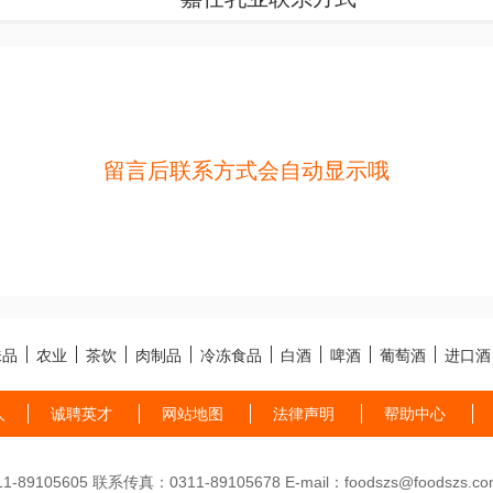
留言后联系方式会自动显示哦
味品
农业
茶饮
肉制品
冷冻食品
白酒
啤酒
葡萄酒
进口酒
人
诚聘英才
网站地图
法律声明
帮助中心
89105605 联系传真：0311-89105678 E-mail：foodszs@foodszs.co