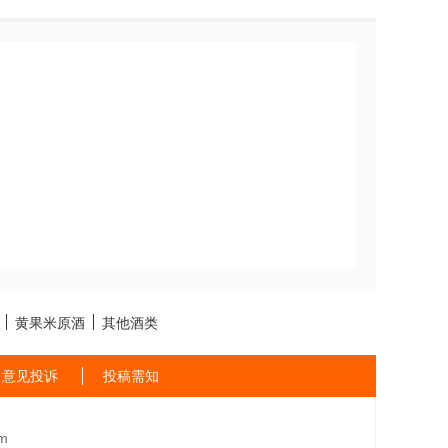
黄果米原酒
其他酒类
意见投诉
投稿需知
m