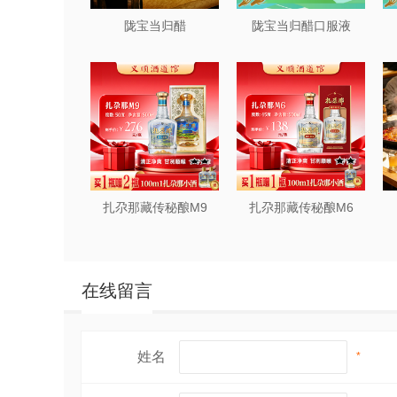
陇宝当归醋
陇宝当归醋口服液
扎尕那藏传秘酿M9
扎尕那藏传秘酿M6
在线留言
姓名
*