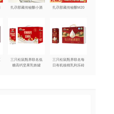
葡
扎尕那藏传秘酿小酒
扎尕那藏传秘酿M20
五
三只松鼠甄养联名低
三只松鼠甄养联名每
糖高钙坚果乳铁罐
日有机核桃乳利乐砖
240ml*12罐礼盒装
250ml*12盒木盒装