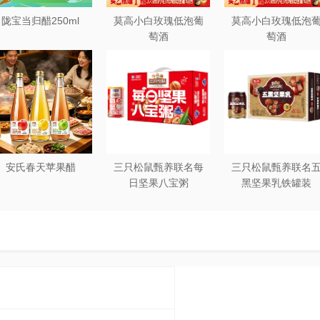
陇宝当归醋250ml
莫高小白玫瑰低泡葡
莫高小白玫瑰低泡
萄酒
萄酒
安氏春天苹果醋
三只松鼠甄养联名每
三只松鼠甄养联名
日坚果八宝粥
黑坚果乳铁罐装
330g*12罐礼盒装
240ml*20罐彩箱装