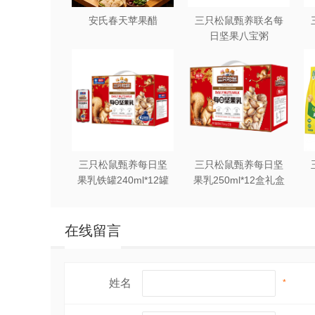
安氏春天苹果醋
三只松鼠甄养联名每
3、牦牛奶粉厂为需要加工方从注册品
日坚果八宝粥
330g*12罐礼盒装
4、牦牛奶粉厂直接出售产品的配方，
5、其他方式，均可协商。
三只松鼠甄养每日坚
三只松鼠甄养每日坚
果乳铁罐240ml*12罐
果乳250ml*12盒礼盒
礼盒装
装
在线留言
姓名
*