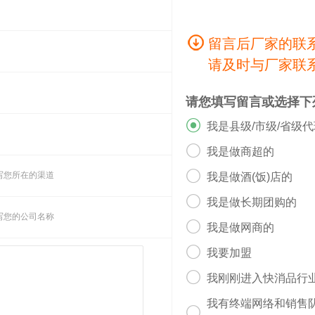
留言后厂家的联
请及时与厂家联
请您填写留言或选择下

我是县级/市级/省级

我是做商超的

写您所在的渠道
我是做酒(饭)店的

我是做长期团购的
写您的公司名称

我是做网商的

我要加盟

我刚刚进入快消品行
我有终端网络和销售
