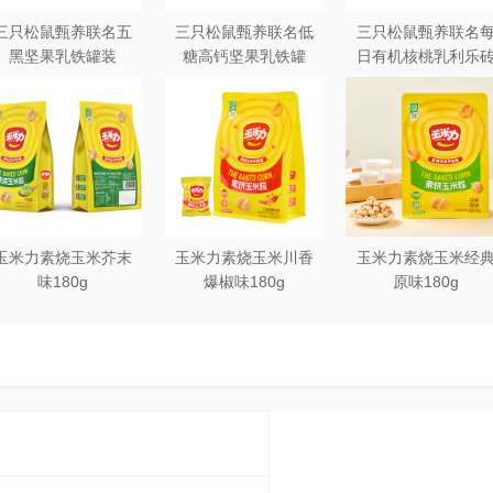
三只松鼠甄养联名五
三只松鼠甄养联名低
三只松鼠甄养联名
牌到产品加工提供一条龙服务；
黑坚果乳铁罐装
糖高钙坚果乳铁罐
日有机核桃乳利乐
240ml*20罐彩箱装
240ml*12罐礼盒装
250ml*12盒木盒装
每次生产收取加工费用；
玉米力素烧玉米芥末
玉米力素烧玉米川香
玉米力素烧玉米经
味180g
爆椒味180g
原味180g