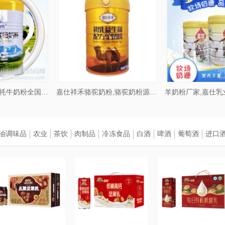
高原牦牛奶,特色牦牛奶粉全国招商加盟
嘉仕祥禾骆驼奶粉,骆驼奶粉源头厂家招商
研发、销售为一体的特色乳制品厂家,自有牧场,提供牦牛奶粉
迎客户前来洽谈。
油调味品
农业
茶饮
肉制品
冷冻食品
白酒
啤酒
葡萄酒
进口
些什么呢
料，其余由牦牛奶粉厂方提供；
产品配方，牦牛奶粉厂提供原料及产品加工；