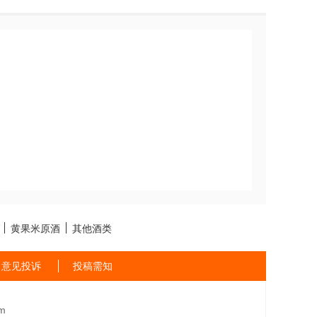
黄果米原酒
其他酒类
意见投诉
投稿需知
m