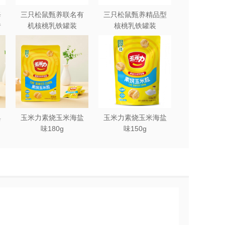
每
三只松鼠甄养联名有
三只松鼠甄养精品型
砖
机核桃乳铁罐装
核桃乳铁罐装
240ml*12罐礼盒
240ml*12罐
典
玉米力素烧玉米海盐
玉米力素烧玉米海盐
味180g
味150g