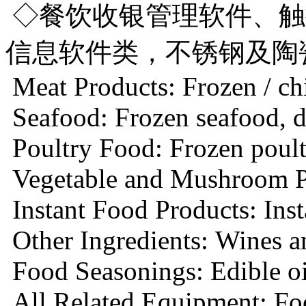
◇餐饮收银管理软件、触
信息软件类，不锈钢及陶
Meat Products: Frozen / chi
Seafood: Frozen seafood, dr
Poultry Food: Frozen poultr
Vegetable and Mushroom Pro
Instant Food Products: Insta
Other Ingredients: Wines an
Food Seasonings: Edible oil
All Related Equipment: Foo