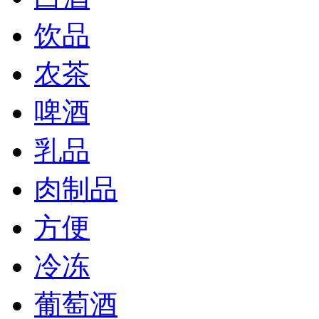
饮品
农茶
啤酒
乳品
肉制品
方便
冷冻
葡萄酒