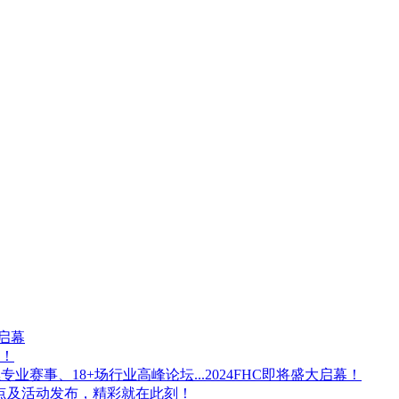
将启幕
启！
业赛事、18+场行业高峰论坛...2024FHC即将盛大启幕！
 亮点及活动发布，精彩就在此刻！