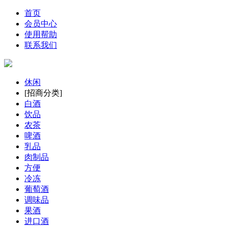
首页
会员中心
使用帮助
联系我们
休闲
[招商分类]
白酒
饮品
农茶
啤酒
乳品
肉制品
方便
冷冻
葡萄酒
调味品
果酒
进口酒