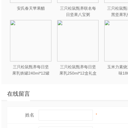
安氏春天苹果醋
三只松鼠甄养联名每
三只松鼠甄
日坚果八宝粥
黑坚果乳
330g*12罐礼盒装
240ml*2
三只松鼠甄养每日坚
三只松鼠甄养每日坚
玉米力素烧
果乳铁罐240ml*12罐
果乳250ml*12盒礼盒
味18
礼盒装
装
在线留言
姓名
*