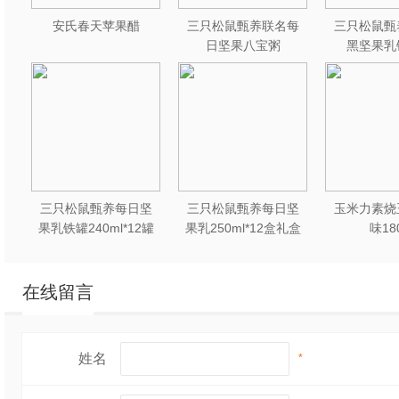
安氏春天苹果醋
三只松鼠甄养联名每
三只松鼠甄
日坚果八宝粥
黑坚果乳
330g*12罐礼盒装
240ml*2
三只松鼠甄养每日坚
三只松鼠甄养每日坚
玉米力素烧
果乳铁罐240ml*12罐
果乳250ml*12盒礼盒
味18
礼盒装
装
在线留言
姓名
*