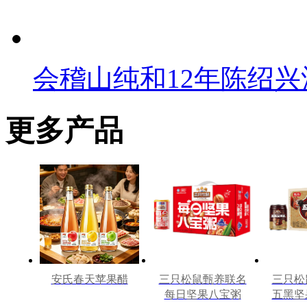
会稽山纯和12年陈绍兴
更多产品
安氏春天苹果醋
三只松鼠甄养联名
三只松
每日坚果八宝粥
五黑坚