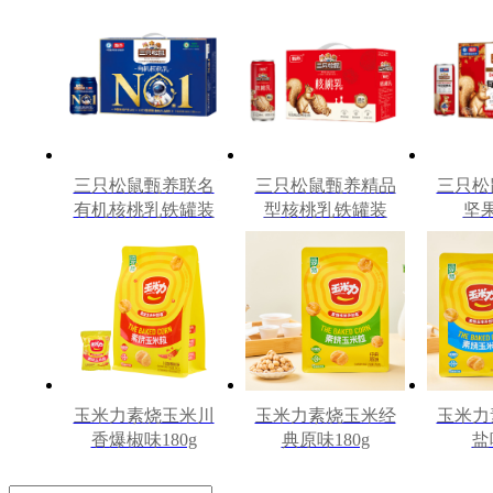
330g*12罐礼盒装
240m
三只松鼠甄养联名
三只松鼠甄养精品
三只松
有机核桃乳铁罐装
型核桃乳铁罐装
坚
240ml*12罐礼盒
240ml*12罐
240m
玉米力素烧玉米川
玉米力素烧玉米经
玉米力
香爆椒味180g
典原味180g
盐