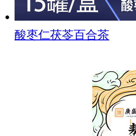
酸枣仁茯苓百合茶