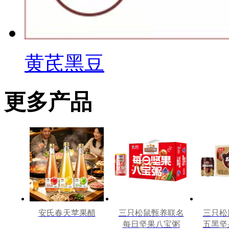
黄芪黑豆
更多产品
安氏春天苹果醋
三只松鼠甄养联名
三只松
每日坚果八宝粥
五黑坚