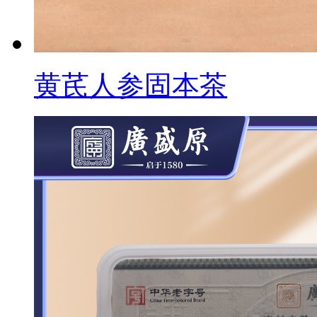
黄芪人参固本茶