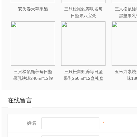
安氏春天苹果醋
三只松鼠甄养联名每
三只松鼠甄
日坚果八宝粥
黑坚果乳
330g*12罐礼盒装
240ml*2
三只松鼠甄养每日坚
三只松鼠甄养每日坚
玉米力素烧
果乳铁罐240ml*12罐
果乳250ml*12盒礼盒
味18
礼盒装
装
在线留言
姓名
*