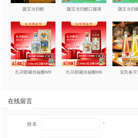
陇宝当归醋
陇宝当归醋口服液
陇宝当归醋
扎尕那藏传秘酿M9
扎尕那藏传秘酿M6
安氏春天
在线留言
姓名
*