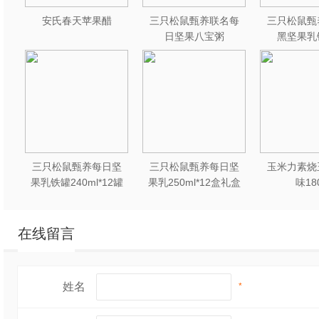
安氏春天苹果醋
三只松鼠甄养联名每
三只松鼠甄
日坚果八宝粥
黑坚果乳
330g*12罐礼盒装
240ml*2
三只松鼠甄养每日坚
三只松鼠甄养每日坚
玉米力素烧
果乳铁罐240ml*12罐
果乳250ml*12盒礼盒
味18
礼盒装
装
在线留言
姓名
*