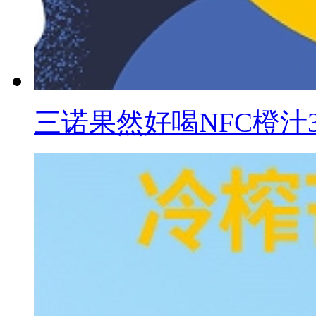
三诺果然好喝NFC橙汁30