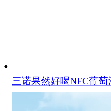
三诺果然好喝NFC葡萄