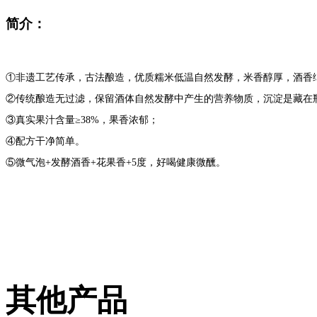
简介：
①非遗工艺传承，古法酿造，优质糯米低温自然发酵，米香醇厚，酒香
②传统酿造无过滤，保留酒体自然发酵中产生的营养物质，沉淀是藏在
③真实果汁含量≥38%，果香浓郁；
④配方干净简单。
⑤微气泡+发酵酒香+花果香+5度，好喝健康微醺。
其他产品