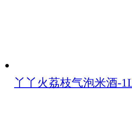
丫丫火荔枝气泡米酒-1