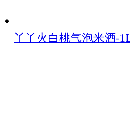
丫丫火白桃气泡米酒-1