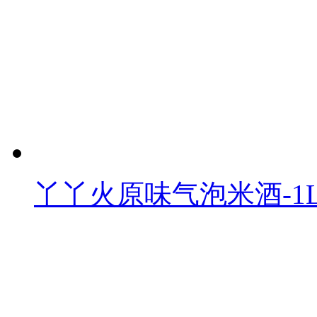
丫丫火原味气泡米酒-1