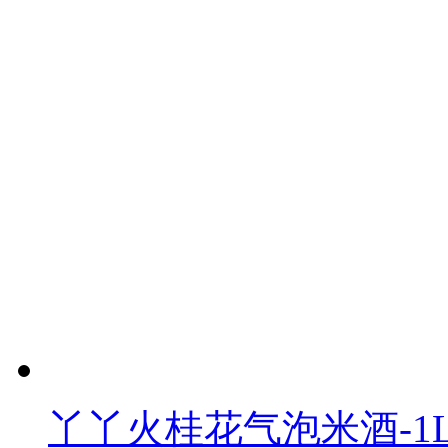
丫丫火桂花气泡米酒-1