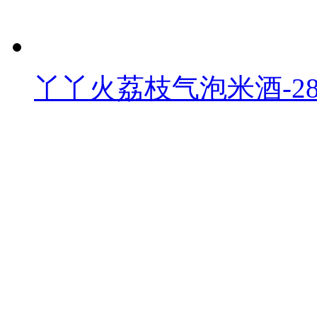
丫丫火荔枝气泡米酒-28