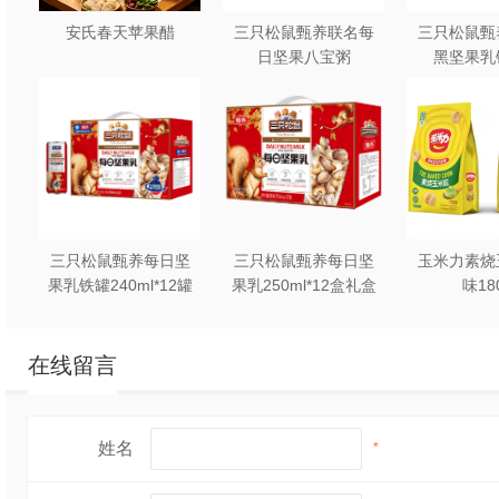
安氏春天苹果醋
三只松鼠甄养联名每
三只松鼠甄
日坚果八宝粥
黑坚果乳
330g*12罐礼盒装
240ml*2
三只松鼠甄养每日坚
三只松鼠甄养每日坚
玉米力素烧
果乳铁罐240ml*12罐
果乳250ml*12盒礼盒
味18
礼盒装
装
在线留言
姓名
*