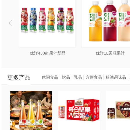
汁
优洋450ml果汁新品
优洋1L圆瓶果汁
更多产品
休闲食品
饮品
乳品
方便食品
粮油调味品