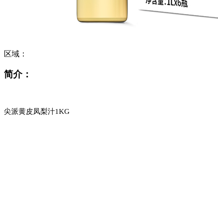
区域：
简介：
尖派黄皮凤梨汁1KG