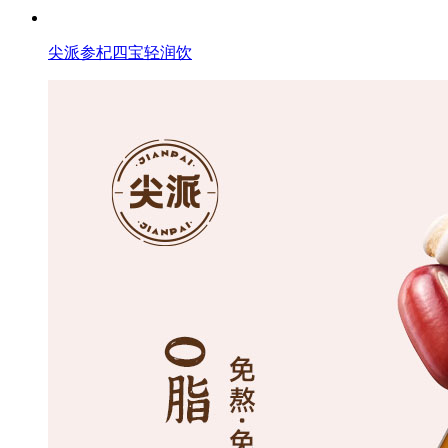
尖派参杞四宝轻润饮