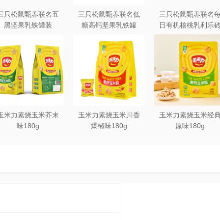
三只松鼠甄养联名五
三只松鼠甄养联名低
三只松鼠甄养联名
，但其价格往往较高且分量不足，或实物与图片不符等问题也时
黑坚果乳铁罐装
糖高钙坚果乳铁罐
日有机核桃乳利乐
240ml*20罐彩箱装
240ml*12罐礼盒装
250ml*12盒木盒装
新鲜现做的菜肴相比，在口感上仍然有所逊色。
奏生活提供了便捷的饮食解决方案。然而其发展过程中也伴随着
玉米力素烧玉米芥末
玉米力素烧玉米川香
玉米力素烧玉米经
味180g
爆椒味180g
原味180g
持便捷性的同时，更加注重提升食品质量、优化包装材料，以实