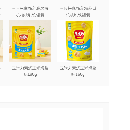
每
三只松鼠甄养联名有
三只松鼠甄养精品型
有发生，这也导致部分消费者认为预制
砖
机核桃乳铁罐装
核桃乳铁罐装
240ml*12罐礼盒
240ml*12罐
对环境、文化传承等多方面的考量。随
典
玉米力素烧玉米海盐
玉米力素烧玉米海盐
味180g
味150g
现可持续发展。