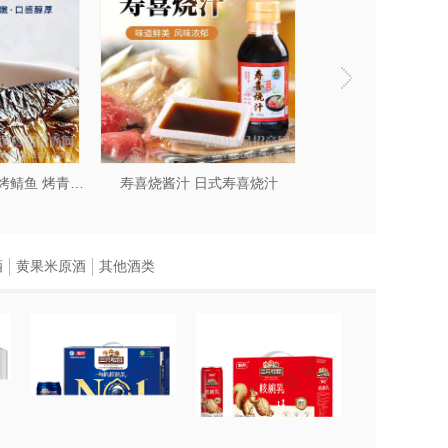
何地点快速提供食物，极大地节省了消
同种类的预制菜，这样也可以满足多样
适合自己的选择。
冷冻烤青花鱼 冷冻烤鲭鱼 烤青花鱼冻品
寿喜烧酱汁 日式寿喜烧汁
经过多道工序的检验，以确保其符合食
酒
黄果米原酒
其他酒类
量，提高出餐速度，降低生产成本和经