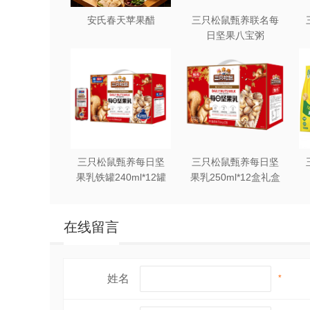
性价比差
安氏春天苹果醋
三只松鼠甄养联名每
虽然预制菜在方便快捷方面具有一定优势
日坚果八宝粥
330g*12罐礼盒装
菜的性价比不高。
口感上有所逊色
虽然技术进步提高了预制菜的品质，但与
写到最后
预制菜作为现代食品工业的产物，为快节
三只松鼠甄养每日坚
三只松鼠甄养每日坚
果乳铁罐240ml*12罐
果乳250ml*12盒礼盒
着技术的不断进步，预制菜行业需要在保
礼盒装
装
在线留言
姓名
*