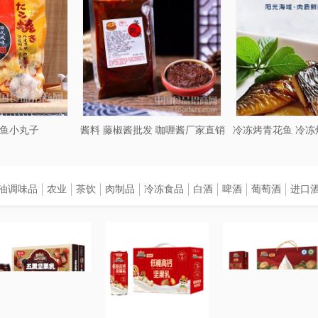
往需要花费大量的时间和精力。而预制菜则可以在任何时间、任
周末的野餐，预制菜都能轻松满足需求。
式、以及多种国际菜系。消费者可以根据自己的口味，来选择不
食者，还是偏爱重口味的美食爱好者，都能在预制菜市场中找到
鱼小丸子
酱料 藤椒酱批发 咖喱酱厂家直销
标准，确保了预制菜的质量可靠性。这些食品在生产过程中需要
油调味品
农业
茶饮
肉制品
冷冻食品
白酒
啤酒
葡萄酒
进口
，无需担心食品安全问题。
量的时间成本。对于餐饮行业来说，预制菜能够减少后厨人员数
成本优化，降低单品价格，提高性价比。