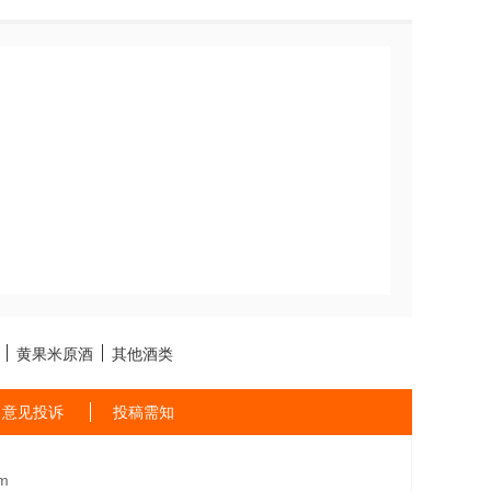
黄果米原酒
其他酒类
意见投诉
投稿需知
m