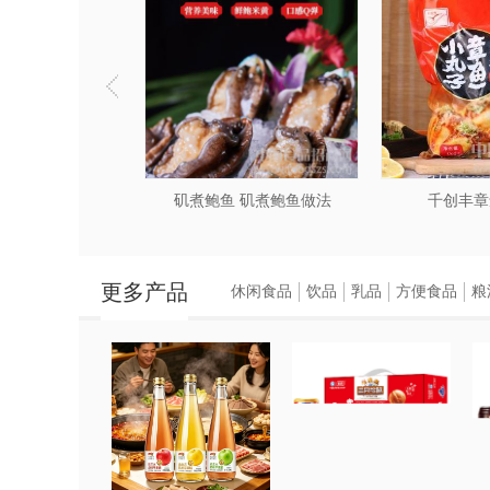
方便快捷
对于忙碌的现代人来说，烹饪一顿饭菜往
费者的时间。无论是加班后的晚餐，还是
多样化选择
预制菜的种类丰富多样，涵盖了中式、西
化的饮食需求。无论是喜欢清淡口味的素
子 即食章鱼小丸子
矶煮鲍鱼 矶煮鲍鱼做法
千创丰章
质量可靠性
预制菜的生产过程中，采用了严格的检验
更多产品
休闲食品
饮品
乳品
方便食品
粮
品安全标准。消费者可以放心食用预制菜
降低成本
相较于自行烹饪，购买预制菜可以节省大
营成本。预制菜还可以通过规模效应实现
预制菜的缺点