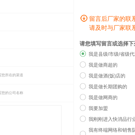
留言后厂家的联
请及时与厂家联
请您填写留言或选择下

我是县级/市级/省级

我是做商超的

写您所在的渠道
我是做酒(饭)店的

我是做长期团购的
写您的公司名称

我是做网商的

我要加盟

我刚刚进入快消品行
我有终端网络和销售
