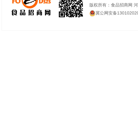
经验、稳定的产品质
版权所有：食品招商网 
冀公网安备130102020
若您正在寻找合作的
技有限公司将是您的b
在与我们的合作中，
市场，与我们一起迈
六、
关东煮作为一种深受
供应链同样不容忽视
提供优质的关东煮食
食。我们期待与更多