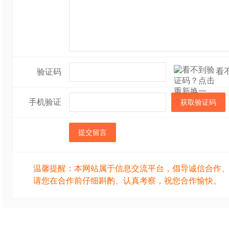
择。
选择高品质的原材料
要。福建和丰食品科
看
验证码
格，致力于提供新鲜
手机验证
获取验证码
作伙伴都能做出让顾
四、关东煮厂家与批
提交留言
在选择合适的关东煮
温馨提醒：本网站属于信息交流平台，倡导诚信合作
重要的。福建和丰食
请您在合作前仔细斟酌、认真考察，祝您合作愉快。
煮食材生产厂家，从