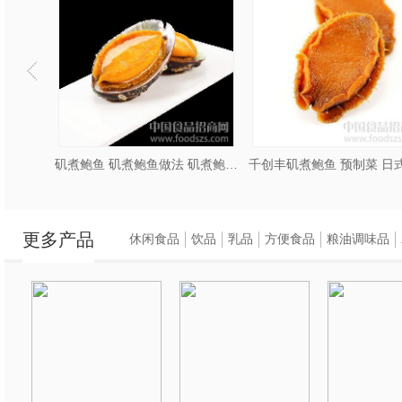
关东煮的食材多种多
蛋、海带等多种食材
以新的生命，令顾客
而在制作过程中的每
深厚的文化底蕴。人
矶煮鲍鱼 矶煮鲍鱼做法 矶煮鲍鱼食谱
千创丰矶煮鲍鱼 预制菜 日式矶煮鲍鱼
东煮不仅是味觉的享
更多产品
温馨的氛围中共享美
休闲食品
饮品
乳品
方便食品
粮油调味品
二、关东煮食材批发
随着关东煮在全国范
呈现出繁荣的景象。