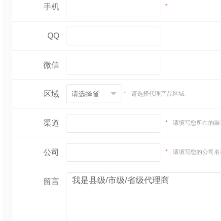
的关东煮材料及其特
手机
*
鱼丸：
由新鲜鱼肉制
QQ
别美味。
微信
豆腐：
吸附汤汁，保
区域
*
请选择代理产品区域
白，是健康的选择。
大根：
这种根茎类菜
渠道
*
请填写您所在的渠
鲜美感。
公司
*
请填写您的公司名
卤蛋：
口感醇厚，自
留言
感。
海带：
富含多种微量