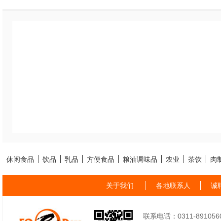
标准，确保产品的品
服务，协助商家解决
的满意度。
我们的食材生产工厂
队，能够快速响应市
论是新手商家还是成
合的关东煮材料，帮
五、寻找靠谱的关东
休闲食品
饮品
乳品
方便食品
粮油调味品
农业
茶饮
肉
在当前激烈的市场竞
关于我们
各地联系人
诚
得尤为重要。福建和
联系电话：0311-89105605