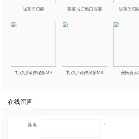
地方小作坊到大型生
陇宝当归醋
陇宝当归醋口服液
陇宝当归醋
的食材批发不仅为小
菜单创新提供了丰富
福建和丰食品科技有
东煮材料的批发与生
提下，提供多种类的
扎尕那藏传秘酿M9
扎尕那藏传秘酿M6
安氏春天
合自己的产品。
在线留言
三、关东煮材料的种
关东煮的成功，一方
姓名
*
每种食材独特的口感