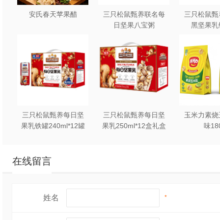
安氏春天苹果醋
三只松鼠甄养联名每
三只松鼠甄
日坚果八宝粥
黑坚果乳
330g*12罐礼盒装
240ml*2
三只松鼠甄养每日坚
三只松鼠甄养每日坚
玉米力素烧
果乳铁罐240ml*12罐
果乳250ml*12盒礼盒
味18
礼盒装
装
在线留言
姓名
*