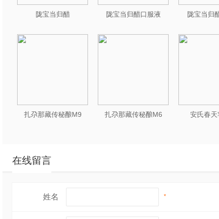
陇宝当归醋
陇宝当归醋口服液
陇宝当归醋
扎尕那藏传秘酿M9
扎尕那藏传秘酿M6
安氏春天
在线留言
姓名
*