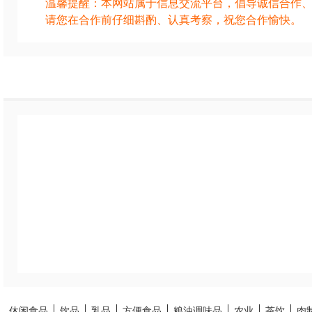
温馨提醒：本网站属于信息交流平台，倡导诚信合作
请您在合作前仔细斟酌、认真考察，祝您合作愉快。
休闲食品
饮品
乳品
方便食品
粮油调味品
农业
茶饮
肉