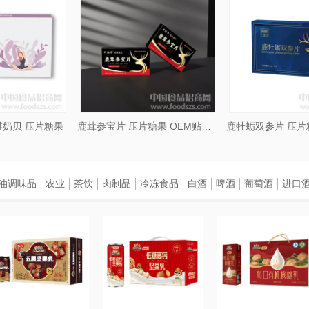
服务态度
:
我们以
司各部门之间相互
质量控制。
鹿茸参宝片 压片糖果 OEM贴牌代工
鹿牡蛎双参片 压片糖果 OEM贴牌代工
油调味品
农业
茶饮
肉制品
冷冻食品
白酒
啤酒
葡萄酒
进口