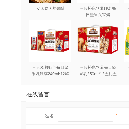
安氏春天苹果醋
三只松鼠甄养联名每
日坚果八宝粥
330g*12罐礼盒装
三只松鼠甄养每日坚
三只松鼠甄养每日坚
果乳铁罐240ml*12罐
果乳250ml*12盒礼盒
礼盒装
装
在线留言
姓名
*