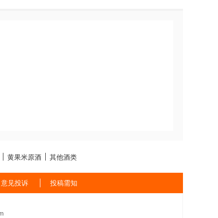
黄果米原酒
其他酒类
意见投诉
投稿需知
m