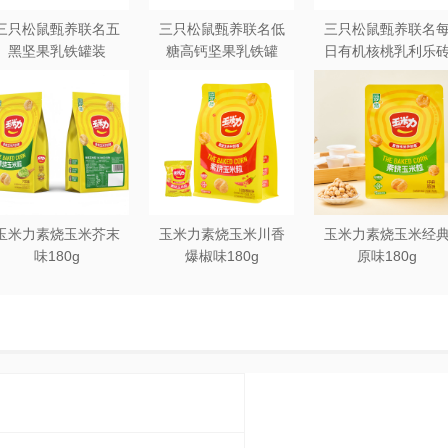
三只松鼠甄养联名五
三只松鼠甄养联名低
三只松鼠甄养联名
黑坚果乳铁罐装
糖高钙坚果乳铁罐
日有机核桃乳利乐
240ml*20罐彩箱装
240ml*12罐礼盒装
250ml*12盒木盒装
玉米力素烧玉米芥末
玉米力素烧玉米川香
玉米力素烧玉米经
味180g
爆椒味180g
原味180g