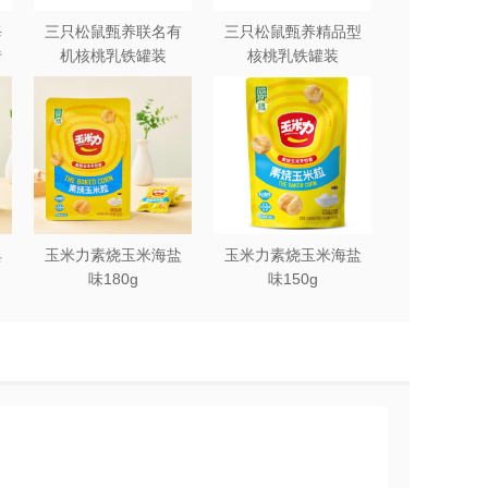
每
三只松鼠甄养联名有
三只松鼠甄养精品型
砖
机核桃乳铁罐装
核桃乳铁罐装
240ml*12罐礼盒
240ml*12罐
典
玉米力素烧玉米海盐
玉米力素烧玉米海盐
味180g
味150g