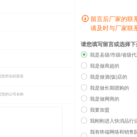
留言后厂家的联
请及时与厂家联
请您填写留言或选择下

我是县级/市级/省级

我是做商超的

写您所在的渠道
我是做酒(饭)店的

我是做长期团购的
写您的公司名称

我是做网商的

我要加盟

我刚刚进入快消品行
我有终端网络和销售
