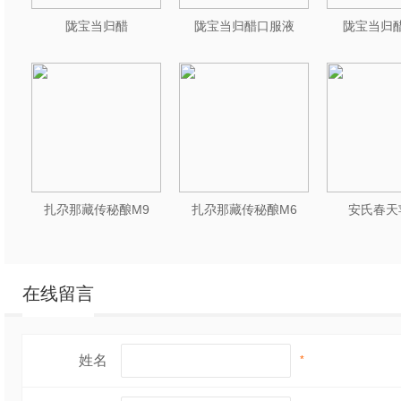
陇宝当归醋
陇宝当归醋口服液
陇宝当归醋
扎尕那藏传秘酿M9
扎尕那藏传秘酿M6
安氏春天
在线留言
姓名
*