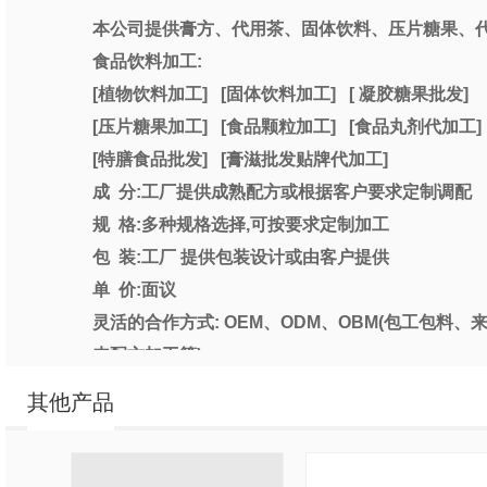
本公司提供膏方、代用茶、固体饮料、压片糖果、
食品饮料加工
:
[
植物饮料加工
]
[
固体饮料加工
]
[
凝胶糖果批发
]
[
压片糖果加工
]
[
食品颗粒加工
]
[
食品
丸
剂
代
加工
]
[
特膳食品批发
]
[
膏滋
批发
贴牌代加工
]
成
分
:
工厂提供成熟配方或根据客户要求定制调配
规
格
:
多种规格选择
,
可按要求定制加工
包
装
:
工厂 提供包装设计或由客户提供
单
价
:
面议
灵活的合作方式
:
OEM
、
ODM
、
OBM(
包工包料、
来配方加工等
)
其他产品