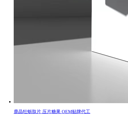
鹿晶牡蛎肽片 压片糖果 OEM贴牌代工