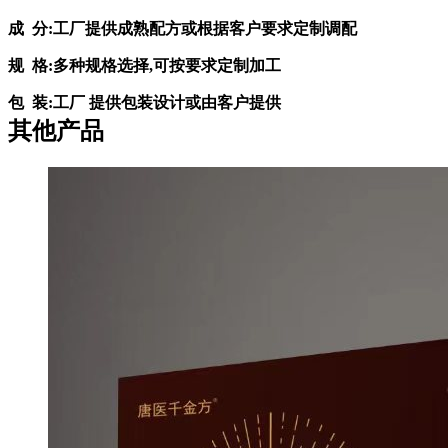
成
分
:
工厂提供成熟配方或根据客户要求定制调配
规
格
:
多种规格选择
,
可按要求定制加工
包
装
:
工厂 提供包装设计或由客户提供
其他产品
单
价
:
面议
灵活的合作方式
:
OEM
、
ODM
、
OBM(
包工包料、来料加工，
来配方加工等
)
1
、
为您提供产品的
:
策划
>
设计
>
包材
>
配方
>
报批
>
生产
>
检测
>
发货
2
、
标准净化车间厂房，安全生产
!
本公司严格按照标准净
化车间建设生产设备和检测设备。
3
、
为客户服务
;
本公司秉持真实、及时的服务态度
:
我们以
积极的热情、负责的态度对待每位客户
:
公司各部门之间相互