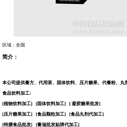
区域：
全国
简介：
本公司提供膏方、代用茶、固体饮料、压片糖果、代餐粉、丸
食品饮料加工
:
[
植物饮料加工
]
[
固体饮料加工
]
[
凝胶糖果批发
]
[
压片糖果加工
]
[
食品颗粒加工
]
[
食品
丸
剂
代
加工
]
[
特膳食品批发
]
[
膏滋
批发
贴牌代加工
]