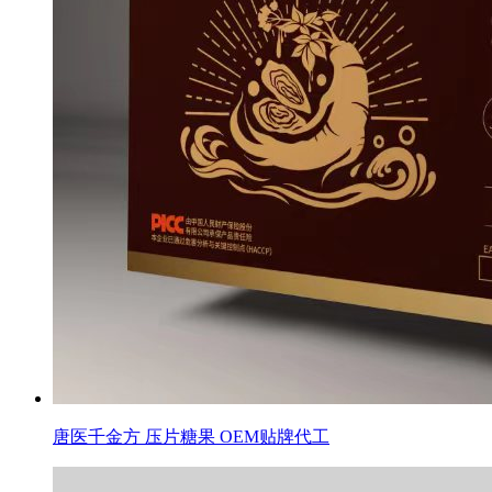
协助
,
相互监督
,
顺利完成从试验到大生产的质量控制。
唐医千金方 压片糖果 OEM贴牌代工