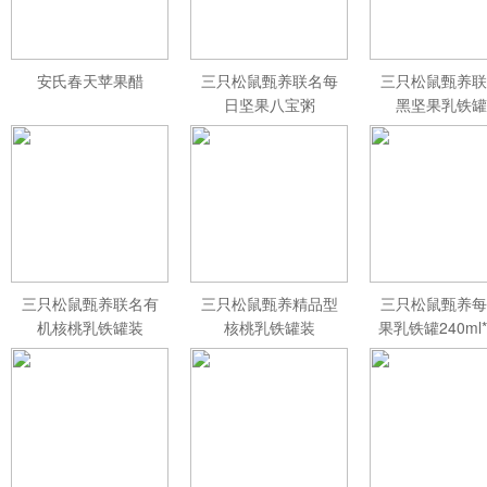
安氏春天苹果醋
三只松鼠甄养联名每
三只松鼠甄养联
日坚果八宝粥
黑坚果乳铁罐
330g*12罐礼盒装
240ml*20罐
三只松鼠甄养联名有
三只松鼠甄养精品型
三只松鼠甄养每
机核桃乳铁罐装
核桃乳铁罐装
果乳铁罐240ml*
240ml*12罐礼盒
240ml*12罐
礼盒装