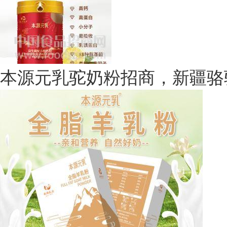
市场上更多的普通经销商来说，
时机了！加盟驮中驼驼奶品牌
政策的陆续推出，骆驼奶粉市
本源元乳驼奶粉招商，新疆骆
渐迈向成熟，已然成为了乳制
与此同时，目前我国国内骆
业，对于新进入行业的企业而
来，骆驼奶行业具有较好的发
国内骆驼奶市场发展未来前景
近年来，随着消费升级和健康