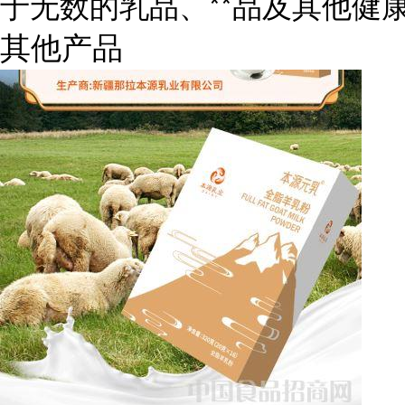
于无数的乳品、**品及其他健
其他产品
关领域的创业者来说，选择
驼
驼奶市场供需分析：驼奶市场
据国际粮农组织统计，全球约
万吨，其中大多数奶源都要
低，但是在供应上相对较为充
目前我国骆驼奶整体供需平衡
应求的局面。
一是奶源有限。虽然我国骆驼