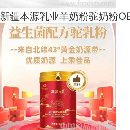
因国内双峰骆驼产地比较局限
新疆本源乳业羊奶粉驼奶粉O
多峰，而且每头骆驼每天的产
国内市场的驼奶资源相对于牛
因此，从市场供需来说，驼奶
得的卖方市场阶段，那对于广
小的多了，正是驼奶市场销售
这个难得的商机！
二是骆驼奶是一种新型健康奶
初步发展起来，但驼奶的历史