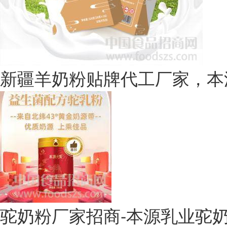
出快速增长的趋势，具有广阔
都有着巨大的潜力，骆驼奶产
而且，随着人们健康上饮食意
新疆羊奶粉贴牌代工厂家，本
奶行业将继续保持高速增长。
和对营养成分的关注，骆驼奶
那想做
驼奶品牌加盟
的创业者
驼奶粉厂家招商-本源乳业驼