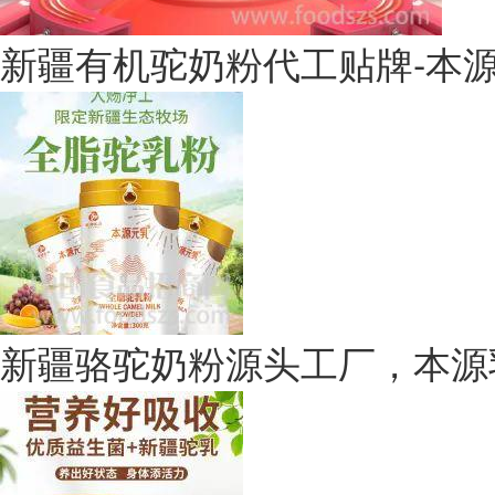
及维吾尔族的相关医医典文
新疆有机驼奶粉代工贴牌-本
以，骆驼奶的推广是非常有利
对驼奶的认知逐渐增强，市场
非常巨大。
另外，骆驼奶粉本身的发展优
驴奶源、马奶源等，骆驼的上
是中亚五国、中东八国、巴西
新疆骆驼奶粉源头工厂，本源
刚处于初步发展阶段，但是市
并不占什么优势，任何品牌都