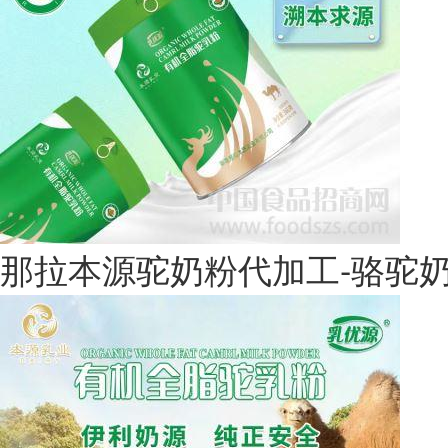
那拉本源驼奶粉代加工-骆驼