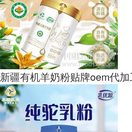
新疆有机羊奶粉贴牌oem代