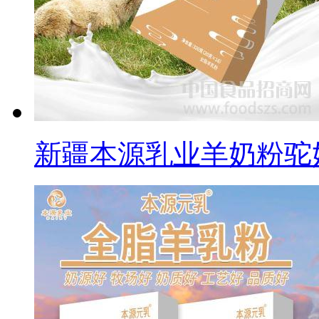
新疆本源乳业羊奶粉驼