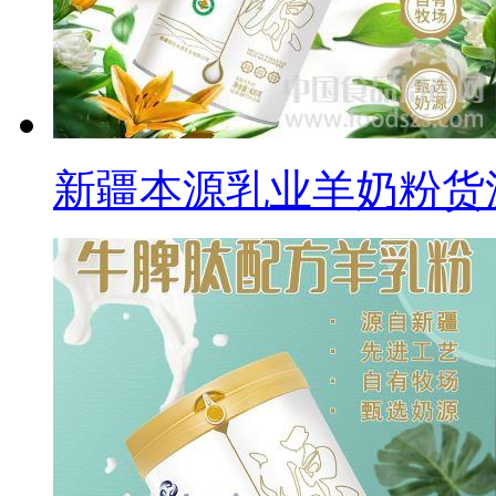
新疆本源乳业羊奶粉货