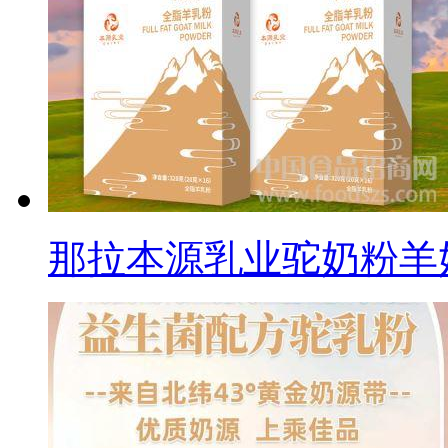
那拉本源乳业驼奶粉羊