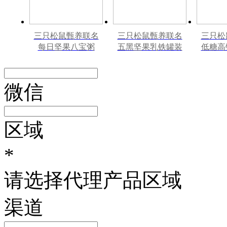
三只松鼠甄养联名
三只松鼠甄养联名
三只松
每日坚果八宝粥
五黑坚果乳铁罐装
低糖高
330g*12罐礼盒装
240ml*20罐彩箱装
罐240
微信
区域
*
请选择代理产品区域
渠道