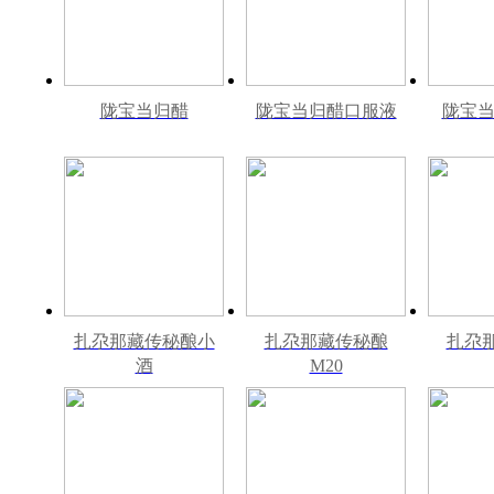
陇宝当归醋
陇宝当归醋口服液
陇宝当
扎尕那藏传秘酿小
扎尕那藏传秘酿
扎尕
酒
M20