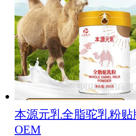
本源元乳全脂驼乳粉贴
OEM