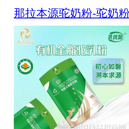
那拉本源驼奶粉-驼奶