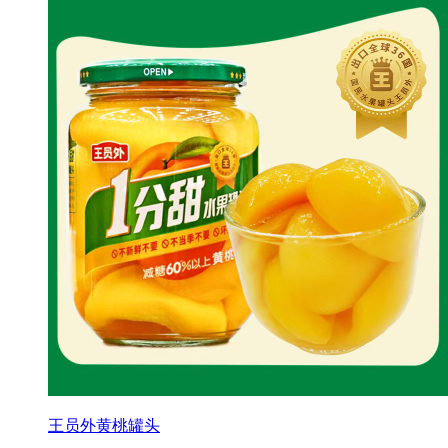
王员外黄桃罐头