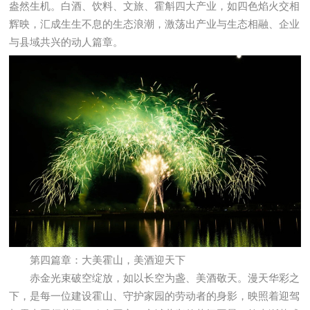
盎然生机。白酒、饮料、文旅、霍斛四大产业，如四色焰火交相
辉映，汇成生生不息的生态浪潮，激荡出产业与生态相融、企业
与县域共兴的动人篇章。
第四篇章：大美霍山，美酒迎天下
赤金光束破空绽放，如以长空为盏、美酒敬天。漫天华彩之
下，是每一位建设霍山、守护家园的劳动者的身影，映照着迎驾