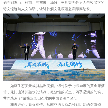
酒具到李白、杜甫、苏东坡、杨雄、王勃等无数文人墨客留下的
诗文遗迹与人文佳话，让绵竹酒文化底蕴愈发醇厚悠长。
如画生态美景成就品质美酒。绵竹位于北纬30度的黄金酿酒
带，龙门山冰川融水的清冽，微酸性的沃土，四季温润的气候，
共同缔造了“最接近雪山圣水的中国名酒产区”。
非遗匠心，薪火相传。从南齐的天益老号到唐朝的剑南烧