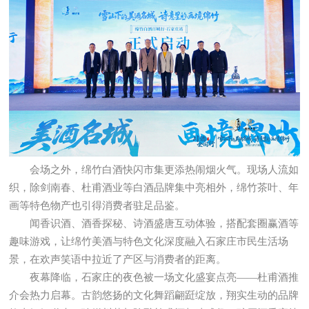
会场之外，绵竹白酒快闪市集更添热闹烟火气。现场人流如
织，除剑南春、杜甫酒业等白酒品牌集中亮相外，绵竹茶叶、年
画等特色物产也引得消费者驻足品鉴。
闻香识酒、酒香探秘、诗酒盛唐互动体验，搭配套圈赢酒等
趣味游戏，让绵竹美酒与特色文化深度融入石家庄市民生活场
景，在欢声笑语中拉近了产区与消费者的距离。
夜幕降临，石家庄的夜色被一场文化盛宴点亮——杜甫酒推
介会热力启幕。古韵悠扬的文化舞蹈翩跹绽放，翔实生动的品牌