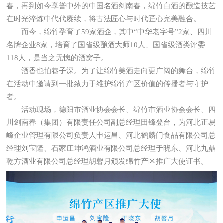
春，再到如今享誉中外的中国名酒剑南春，绵竹白酒的酿造技艺
在时光淬炼中代代赓续，将古法匠心与时代匠心完美融合。
而今，绵竹孕育了59家酒企，其中“中华老字号”2家、四川
名牌企业8家，培育了国省级酿酒大师10人、国省级酒类评委
118人，是当之无愧的酒窝子。
酒香也怕巷子深。为了让绵竹美酒走向更广阔的舞台，绵竹
在活动中邀请到一批致力于维护绵竹产区价值的传播者与守护
者。
活动现场，德阳市酒业协会会长、绵竹市酒业协会会长、四
川剑南春（集团）有限责任公司副总经理田锋登台，为河北正易
峰企业管理有限公司负责人申运昌、河北鹤麟门食品有限公司总
经理刘宝隆、石家庄坤鸿酒业有限公司总经理于晓东、河北九鼎
乾方酒业有限公司总经理胡馨月颁发绵竹产区推广大使证书。