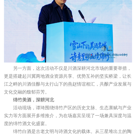
另一方面，这次活动不仅是川酒深耕河北市场的重要举措，
更是搭建起川冀两地酒业资源共享、优势互补的坚实桥梁，让长
江之畔的川酒佳酿与太行山下的燕赵情谊相汇，共酿产业发展与
文化交融的馥郁芬芳。
绵竹美酒，深耕河北
活动现场，谭琦围绕绵竹产区的历史文脉、生态禀赋与产业
实力等方面展开多维推介，为在场嘉宾呈现了一场兼具深度与温
度的绵竹酒文化盛宴。
绵竹白酒是古老文明与诗酒文化的载体。从三星堆出土的陶