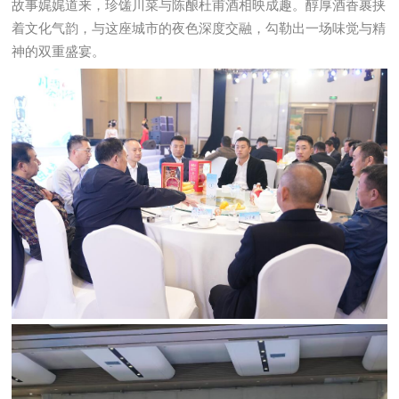
故事娓娓道来，珍馐川菜与陈酿杜甫酒相映成趣。醇厚酒香裹挟
着文化气韵，与这座城市的夜色深度交融，勾勒出一场味觉与精
神的双重盛宴。