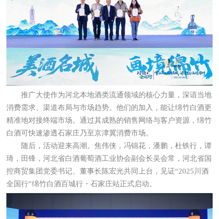
推广大使作为河北本地酒类流通领域的核心力量，深谙当地
消费需求、渠道布局与市场趋势。他们的加入，能让绵竹白酒更
精准地对接终端市场。通过其成熟的销售网络与客户资源，绵竹
白酒可快速渗透石家庄乃至京津冀消费市场。
随后，活动迎来高潮。焦伟侠，冯锦花，潘鹏，杜铁行，谭
琦，田锋，河北省白酒葡萄酒工业协会副会长吴会常，河北省国
控商贸集团党委书记、董事长陈宏光共同上台，见证“2025川酒
全国行”绵竹白酒百城行・石家庄站正式启动。