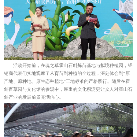
活动开始前，在魂之草霍山石斛炼苗基地与拟境种植园，经
销商代表们实地观摩了从育苗到种植的全过程，深刻体会到“原
产地、原种地、原生态种植地”三地标准的严格践行。随后在霍
斛百草园与文化馆的参观中，厚重的文化积淀更让众人对霍山石
斛产业的发展前景充满信心。