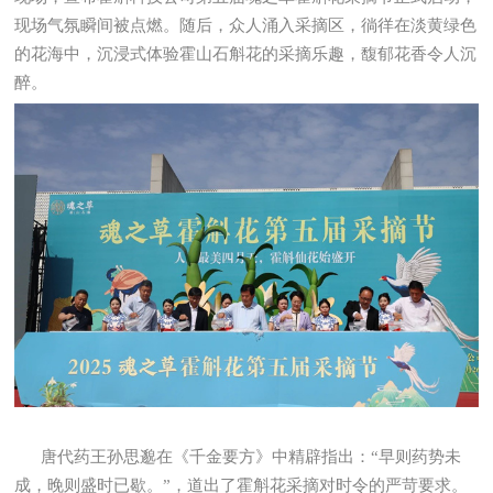
现场气氛瞬间被点燃。随后，众人涌入采摘区，徜徉在淡黄绿色
的花海中，沉浸式体验霍山石斛花的采摘乐趣，馥郁花香令人沉
醉。
唐代药王孙思邈在《千金要方》中精辟指出：“早则药势未
成，晚则盛时已歇。”，道出了霍斛花采摘对时令的严苛要求。