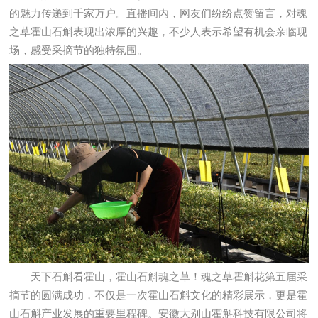
的魅力传递到千家万户。直播间内，网友们纷纷点赞留言，对魂
之草霍山石斛表现出浓厚的兴趣，不少人表示希望有机会亲临现
场，感受采摘节的独特氛围。
天下石斛看霍山，霍山石斛魂之草！魂之草霍斛花第五届采
摘节的圆满成功，不仅是一次霍山石斛文化的精彩展示，更是霍
山石斛产业发展的重要里程碑。安徽大别山霍斛科技有限公司将