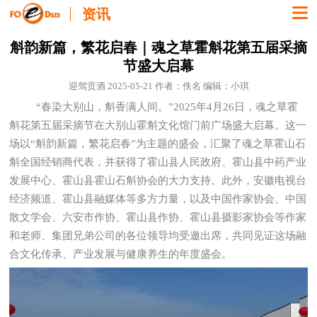
资讯
斛韵新篇，繁花启春｜魂之草霍斛花第五届采摘
节盛大启幕
迎驾贡酒 2025-05-21 作者：佚名 编辑：小琪
“春染大别山，斛香满人间。”2025年4月26日，魂之草霍
斛花第五届采摘节在大别山霍斛文化馆门前广场盛大启幕。这一
场以“斛韵新篇，繁花启春”为主题的盛会，汇聚了魂之草霍山石
斛全国经销商代表，并获得了霍山县人民政府、霍山县中药产业
发展中心、霍山县霍山石斛协会的大力支持。此外，安徽电视台
经济频道、霍山县融媒体等多方力量，以及中国作家协会、中国
散文学会、六安市作协、霍山县作协、霍山县摄影家协会等作家
和老师、集团兄弟公司的各位领导均受邀出席，共同见证这场融
合文化传承、产业发展与健康养生的年度盛会。