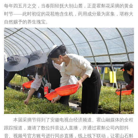
每年四五月之交，当春阳轻抚大别山麓，正是霍斛花采摘的黄金
时节——此时初绽的花苞饱含生机，药用成分最为富集，堪称大
自然赐予的养生瑰宝。
本届采摘节得到了安徽电视台经济频道、霍山融媒体的全程
跟踪报道，邀请了数位抖音达人直播，并通过霍斛公司内部抖
音、视频号官方账号进行同步直播，线上线下联动，让霍山石斛