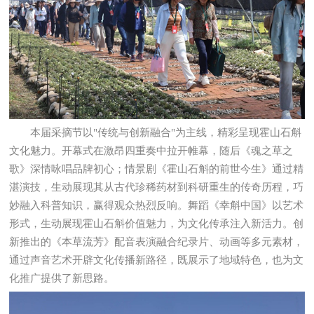
本届采摘节以"传统与创新融合"为主线，精彩呈现霍山石斛
文化魅力。开幕式在激昂四重奏中拉开帷幕，随后《魂之草之
歌》深情咏唱品牌初心；情景剧《霍山石斛的前世今生》通过精
湛演技，生动展现其从古代珍稀药材到科研重生的传奇历程，巧
妙融入科普知识，赢得观众热烈反响。舞蹈《幸斛中国》以艺术
形式，生动展现霍山石斛价值魅力，为文化传承注入新活力。创
新推出的《本草流芳》配音表演融合纪录片、动画等多元素材，
通过声音艺术开辟文化传播新路径，既展示了地域特色，也为文
化推广提供了新思路。